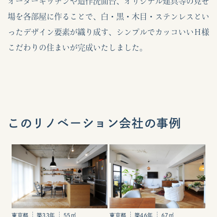
オーダーキッチンや造作洗面台、オリジナル建具等の見せ
場を各部屋に作ることで、白・黒・木目・ステンレスとい
ったデザイン要素が織り成す、シンプルでカッコいいＨ様
こだわりの住まいが完成いたしました。
このリノベーション会社の事例
東京都
築33年
55㎡
東京都
築46年
67㎡