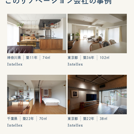
このリノベーション会社の事例
神奈川県
築11年
74㎡
東京都
築36年
102㎡
Intellex
Intellex
千葉県
築22年
70㎡
東京都
築22年
38㎡
Intellex
Intellex