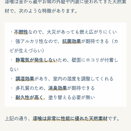
漆喰は昔から蔵やお城の外壁や内装に使われてきた天然素
材で、次のような特徴があります。
・
不燃性
なので、火災があっても燃え広がりにくい
・ 強アルカリ性なので、
抗菌効果
が期待できる（カ
ビが生えづらい）
・
静電気が発生しない
ため、壁面にホコリが付着し
ない
・
調湿効果
があり、室内の湿度を調整してくれる
・ 多孔質のため、
消臭効果
が期待できる
・
耐久性が高く
、塗り替える必要が無い
上記の通り、
漆喰は非常に性能に優れた天然素材
です。